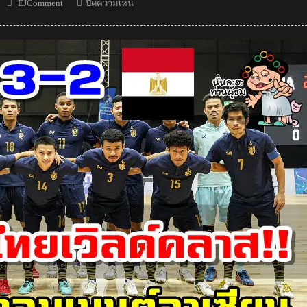
Author
บน
EJComment
ปิดความเห็น
คอม
เมน
ต์
อิหร่าน
และ
อาเซียน
หลัง
ทีม
ฟุต
ซอ
ล
อิหร่าน
เอาชนะ
ไทย
5-
1