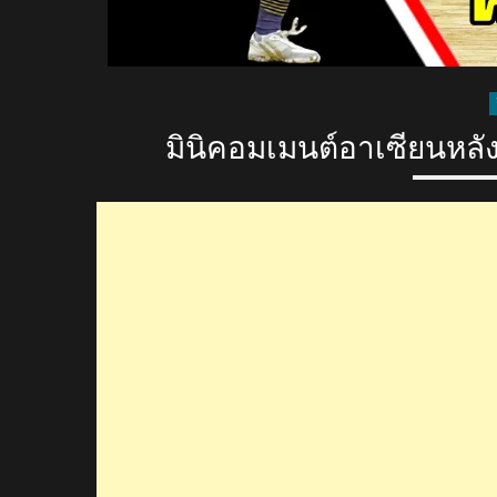
มินิคอมเมนต์อาเซียนหลั