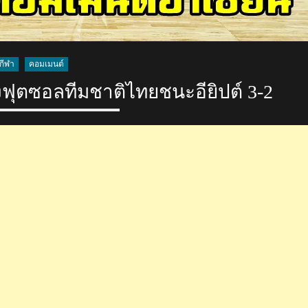
กีฬา
คอมเมนต์
งฟุตซอลทีมชาติไทยชนะอียิปต์ 3-2