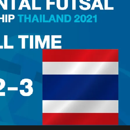
เมน
ต์
อาเซียน
หลัง
ฟุต
ซอล
ทีม
ชาติ
ไทย
ชนะ
อียิปต์
3-
2