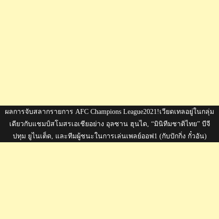
ผลการจับสลากรายการ AFC Champions League2021!เวียดเทลอยู่ในกลุ่ม
เดียวกับแชมป์สโมสรเอเชียอย่าง อุลซาน ฮุนได, “มินิทีมชาติไทย” บีจี
ปทุม ยูไนเต็ด, และทีมผู้ชนะในการเล่นเพลย์ออฟ1 (กับปักกิ่ง กั๋วอัน)