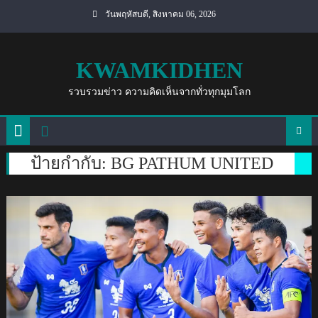
Skip
วันพฤหัสบดี, สิงหาคม 06, 2026
to
content
KWAMKIDHEN
รวบรวมข่าว ความคิดเห็นจากทั่วทุกมุมโลก
ป้ายกำกับ:
BG PATHUM UNITED