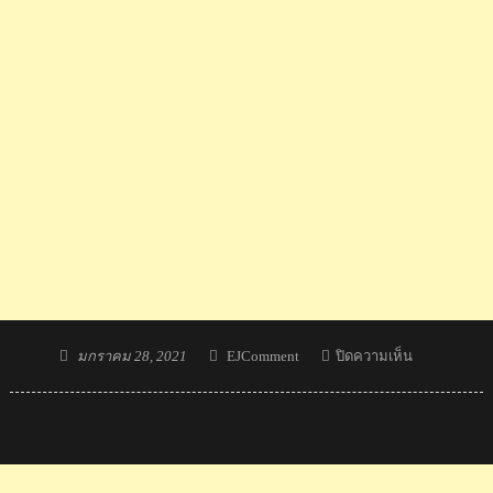
Posted
Author
บน
มกราคม 28, 2021
EJComment
ปิดความเห็น
on
คอม
เมน
ต์
เวียดนาม
หลัง