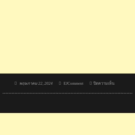
Posted
Author
บน
พฤษภาคม 22, 2024
EJComment
ปิดความเห็น
on
โปรแกรม
การ
แข่งขัน
วอลเลย์บอล
หญิงAVC
Challenge
Cup