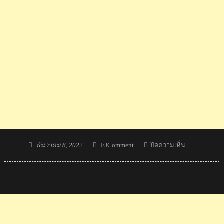
Posted
Author
บน
ธันวาคม 8, 2022
EJComment
ปิดความเห็น
on
เด็ก
ไทย
คว้า
1
ทอง
1