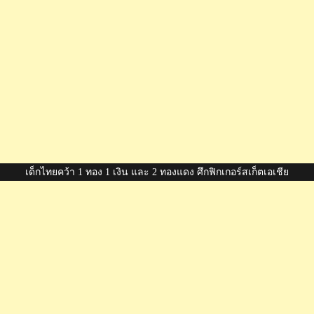
เด็กไทยคว้า 1 ทอง 1 เงิน และ 2 ทองแดง ศึกฟิกเกอร์สเก็ตเอเชีย