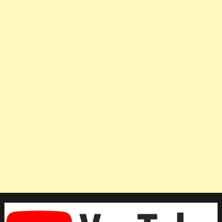
เงิน
และ
2
ทองแดง
ศึก
ฟิก
เก
อร์ส
เก็ต
เอเชีย