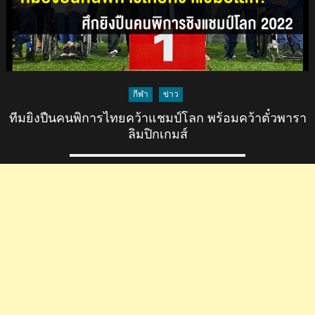
กีฬา
ข่าว
ทีมยิงปืนคนพิการไทยคว้าแชมป์โลก พร้อมคว้าตั๋วพารา
ลิมปิกเกมส์