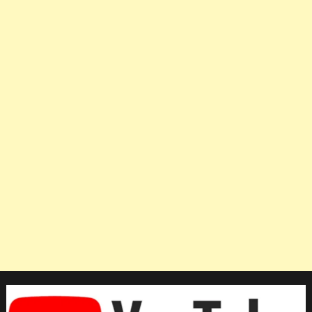
คว้า
แชมป์
โลก
พร้อม
คว้า
ตั๋ว
พา
รา
ลิมปิก
เกมส์