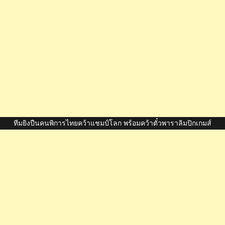
ทีมยิงปืนคนพิการไทยคว้าแชมป์โลก พร้อมคว้าตั๋วพาราลิมปิกเกมส์