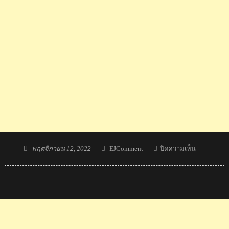
Posted
Author
บน
พฤศจิกายน 12, 2022
EJComment
ปิดความเห็น
on
ทีม
ยิง
ปืน
คน
พิการ
ไทย