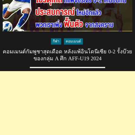
เฉือน
ออสเตรเลีย
1-
0
ทะ
ลุ
กีฬา
คอมเมนต์
ชิงฯ
ศึก
คอมเมนต์กัมพูชาสุดเดือด หลังแพ้อินโดนีเซีย 0-2 รั้งบ๊วย
AFF
ของกลุ่ม A ศึก AFF-U19 2024
U19
2024