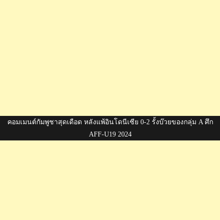
คอมเมนต์กัมพูชาสุดเดือด หลังแพ้อินโดนีเซีย 0-2 รั้งบ๊วยของกลุ่ม A ศึก
AFF-U19 2024