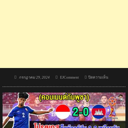
Posted
Author
บน
กรกฎาคม 29, 2024
EJComment
ปิดความเห็น
on
คอม
เมน
ต์
ชาว
ออสซี่+อาเซ
หลัง
ไทย