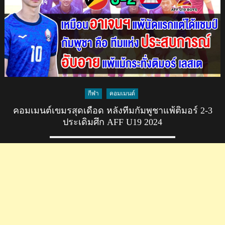
เดือด
หลัง
แพ้
อินโดนีเซีย
0-
2
รั้ง
บ๊วย
กีฬา
คอมเมนต์
ของ
กลุ่ม
คอมเมนต์เขมรสุดเดือด หลังทีมกัมพูชาแพ้ติมอร์ 2-3
A
ประเดิมศึก AFF U19 2024
ศึก
AFF-
U19
2024