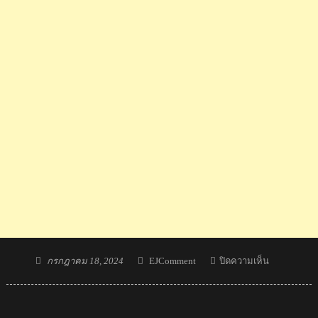
Posted
Author
บน
กรกฎาคม 18, 2024
EJComment
ปิดความเห็น
on
คอม
เมน
ต์