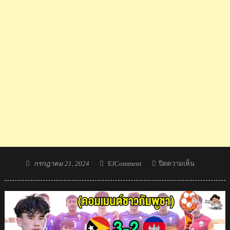
Posted
Author
บน
กรกฎาคม 21, 2024
EJComment
ปิดความเห็น
on
คอม
เมน
ต์
กัมพูชา
สุด