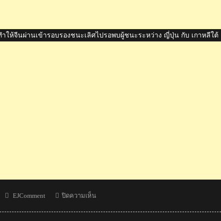
 ทำให้จีนผ่านเข้ารอบรองชนะเลิศไปรอพบผู้ชนะระหว่าง ญี่ปุ่น กับ เกาหลีใต้
Author
บน
EJComment
ปิดความเห็น
ทีม
ชาย