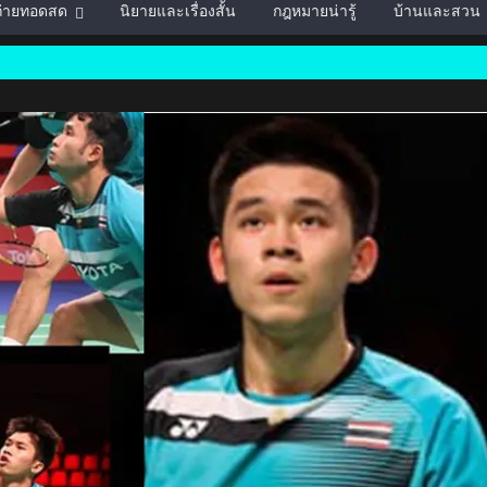
์ถ่ายทอดสด
นิยายและเรื่องสั้น
กฎหมายน่ารู้
บ้านและสวน