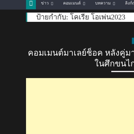
ข่าว
คอมเมนต์
บทความ
ลิงก
ป้ายกำกับ:
โคเรีย โอเพ่น2023
คอมเมนต์มาเลย์ช็อค หลังคู่ม
ในศึกขนไก่