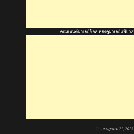
คอมเมนต์มาเลย์ช็อค หลังคู่มาเลย์แพ้บาส
Posted
กรกฎาคม 21, 2023