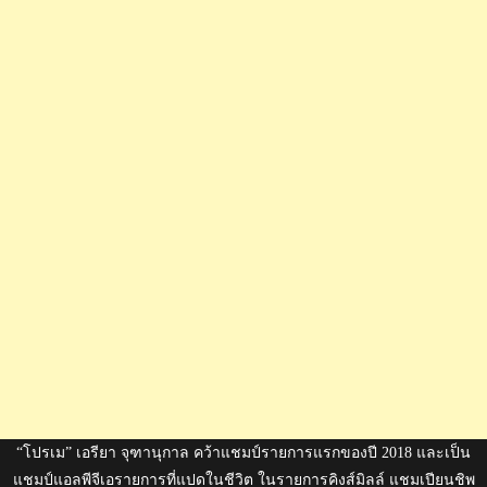
“โปรเม” เอรียา จุฑานุกาล คว้าแชมป์รายการแรกของปี 2018 และเป็น
แชมป์แอลพีจีเอรายการที่แปดในชีวิต ในรายการคิงส์มิลล์ แชมเปียนชิพ