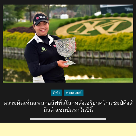
แฟน
กอล์ฟ
ทั่ว
โลก
หลัง
โปร
เมค
ว้า
แชมป์
ยูเอส
โอเพ่น
กีฬา
คอมเมนต์
ความคิดเห็นแฟนกอล์ฟทั่วโลกหลังเอรียาคว้าแชมป์คิงส์
มิลล์ แชมป์แรกในปีนี้