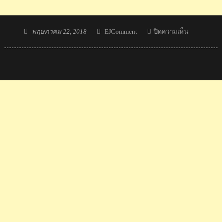
Posted
Author
บน
พฤษภาคม 22, 2018
EJComment
ปิดความเห็น
on
ความ
คิด
เห็น
แฟน
กอล์ฟ
ทั่ว
โลก
หลัง
เอ
รี
ยาค
ว้า
แชมป์
คิง
ส์
มิ