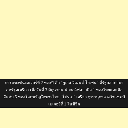
การแข่งขันเมเจอร์ที่ 2 ของปี ศึก “ยูเอส วีเมนส์ โอเพ่น” ที่รัฐอลาบามา
สหรัฐอเมริกา เมื่อวันที่ 3 มิถุนายน นักกอล์ฟสาวมือ 1 ของไทยและมือ
อันดับ 5 ของโลกขวัญใจชาวไทย “โปรเม” เอรียา จุฑานุกาล คว้าแชมป์
เมเจอร์ที่ 2 ในชีวิต