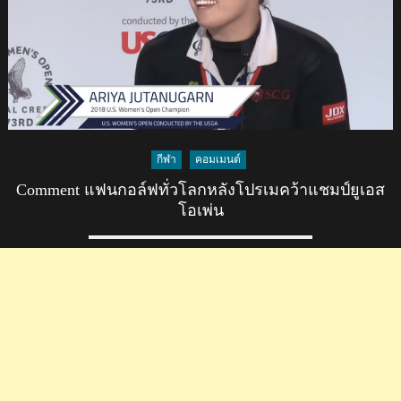
โลก
หลัง
เอ
รี
ยาค
ว้า
แชมป์
เลดี
กีฬา
คอมเมนต์
ส์
Comment แฟนกอล์ฟทั่วโลกหลังโปรเมคว้าแชมป์ยูเอส
สก
โอเพ่น
อต
ติช