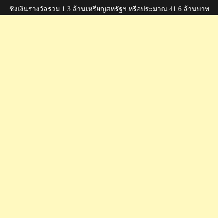
ชิงเงินรางวัลรวม 1.3 ล้านเหรียญสหรัฐฯ หรือประมาณ 41.6 ล้านบาท