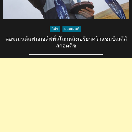
กีฬา
คอมเมนต์
คอมเมนต์แฟนกอล์ฟทั่วโลกหลังเอรียาคว้าแชมป์เลดีส์
สกอตติช