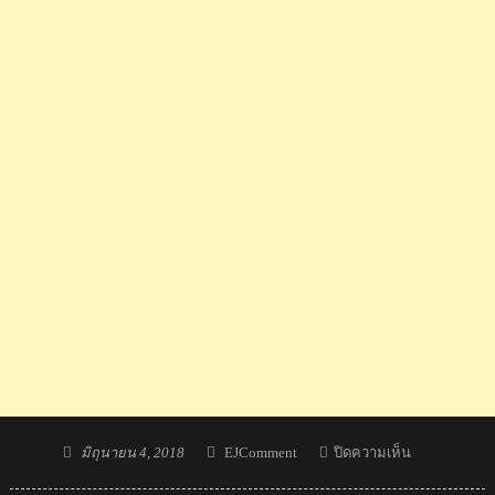
Posted
Author
บน
มิถุนายน 4, 2018
EJComment
ปิดความเห็น
on
Comment