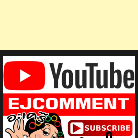
ลล์
แชมป์
แรก
ใน
ปี
นี้