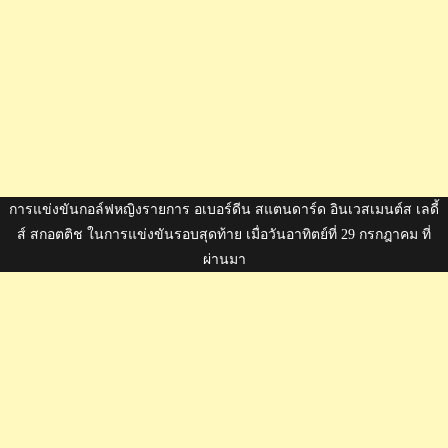
การแข่งขันกอล์ฟหญิงรายการ อเบอร์ดีน สแตนดาร์ด อินเวสเมนต์ส เลดี้
ส์ สกอตติช ในการแข่งขันรอบสุดท้าย เมื่อวันอาทิตย์ที่ 29 กรกฎาคม ที่
ผ่านมา