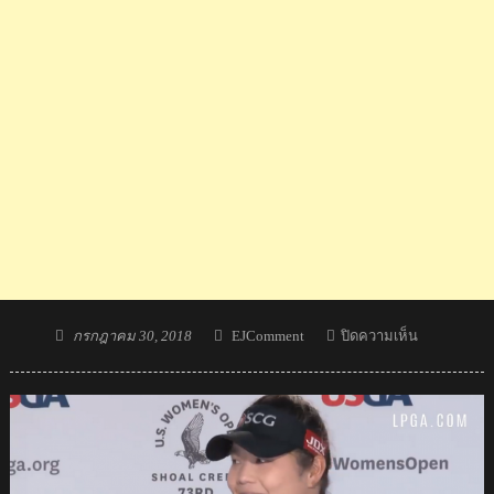
Posted
Author
บน
กรกฎาคม 30, 2018
EJComment
ปิดความเห็น
on
คอม
เมน
ต์
แฟน
กอล์ฟ
ทั่ว