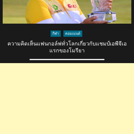
กีฬา
คอมเมนต์
ความคิดเห็นแฟนกอล์ฟทั่วโลกเกี่ยวกับแชมป์เอพีจีเอ
แรกของโมรียา