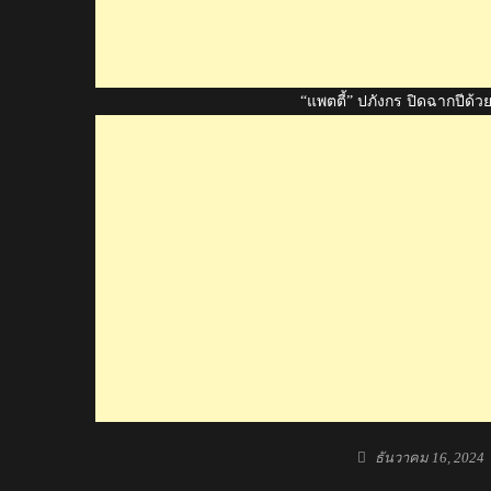
“แพตตี้” ปภังกร ปิดฉากปีด้ว
Posted
ธันวาคม 16, 2024
on