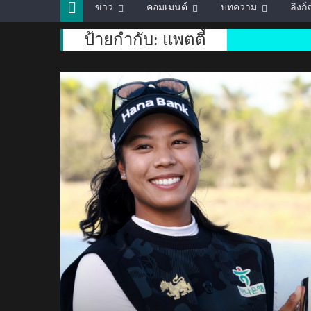
ข่าว
คอมเมนต์
บทความ
ลิงก
ป้ายกำกับ:
แพตตี้