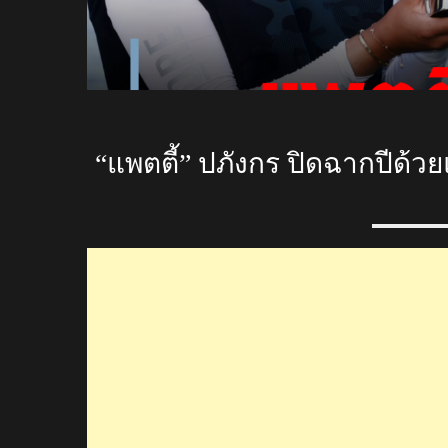
“แพตตี้” ปภังกร ปิดฉากปีด้วยแ