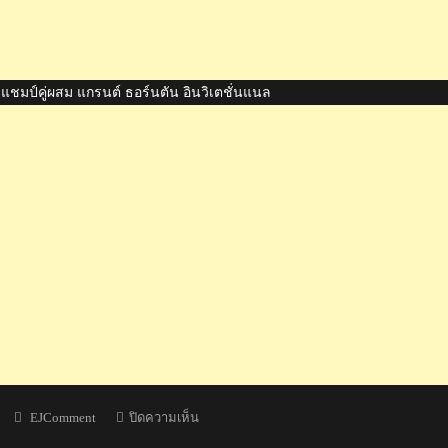
ยแชมป์คู่ผสม แกรนต์ ธอร์นตัน อินวิเตชั่นแนล
Author
บน
EJComment
ปิดความเห็น
“แพ