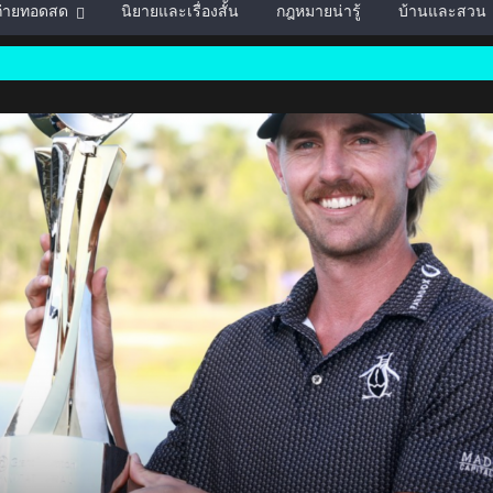
์ถ่ายทอดสด
นิยายและเรื่องสั้น
กฎหมายน่ารู้
บ้านและสวน