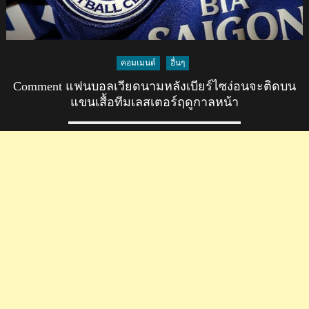
คอมเมนต์
อื่นๆ
Comment แฟนบอลเวียดนามหลังเบียร์ไซง่อนจะติดบน
แขนเสื้อทีมเลสเตอร์ฤดูกาลหน้า