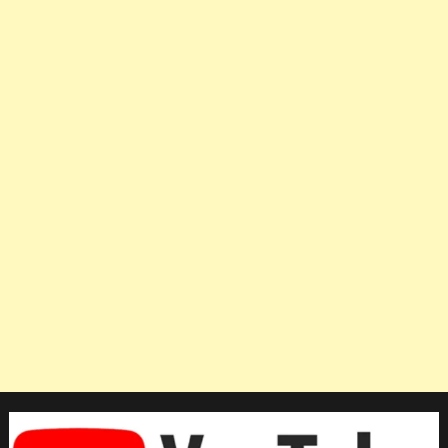
เห็น
สาว
ไทย
ได้
รับ
เงิน
รางวัล
คนละ
400
ล้าน
ดอง
หลัง
จาก
คว้า
แชมป์
เอเชีย
2023