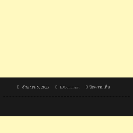
Posted
Author
บน
กันยายน 9, 2023
EJComment
ปิดความเห็น
on
คอม
เมน
ต์
เวียดนาม
ตัดพ้อ
หลัง