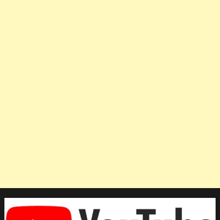
ฟุตบอล
เวียดนาม
จำลอง
ผล
บอล
โลก
รอบ
คัด
เลือก
กลุ่ม
จี