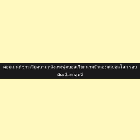
คอมเมนต์ชาวเวียดนามหลังเพจฟุตบอลเวียดนามจำลองผลบอลโลก รอบ
คัดเลือกกลุ่มจี