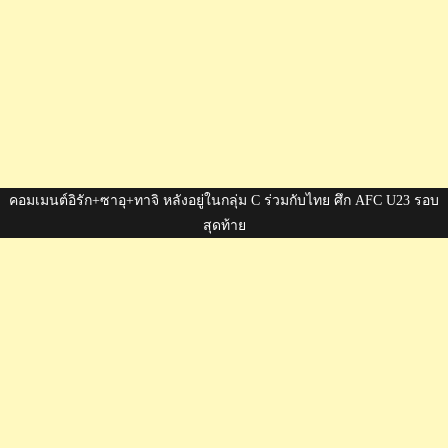
คอมเมนต์อิรัก+ซาอุ+ทาจิ หลังอยู่ในกลุ่ม C ร่วมกับไทย ศึก AFC U23 รอบ
สุดท้าย