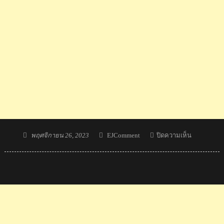
Posted
Author
บน
พฤศจิกายน 26, 2023
EJComment
ปิดความเห็น
on
คอม
เมน
ต์
อิรัก+ซาอุ+
หลัง
อยู่
ใน