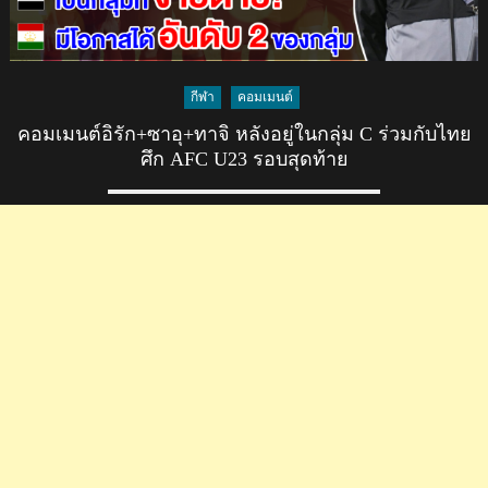
กีฬา
คอมเมนต์
คอมเมนต์อิรัก+ซาอุ+ทาจิ หลังอยู่ในกลุ่ม C ร่วมกับไทย
ศึก AFC U23 รอบสุดท้าย