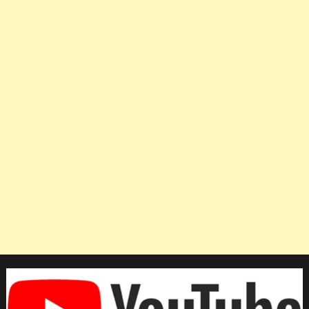
กลุ่ม
C
ร่วม
กับ
ไทย
ศึก
AFC
U23
รอบ
สุดท้าย