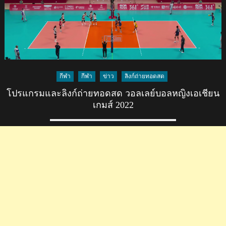
คว้า
เหรียญ
ทองแดง
ประวัติศาสตร์
วอลเลย์บอล
หญิง
เอ
กีฬา
กีฬา
ข่าว
ลิงก์ถ่ายทอดสด
เชีย
โปรแกรมและลิงก์ถ่ายทอดสด วอลเลย์บอลหญิงเอเชียน
น
เกมส์ 2022
เกมส์