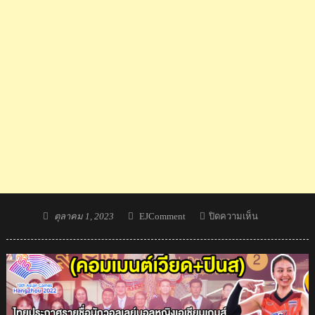
Posted
Author
บน
ตุลาคม 1, 2023
EJComment
ปิดความเห็น
on
โปรแกรม
และ
ลิงก์
ถ่ายทอด
สด
วอลเลย์บอล