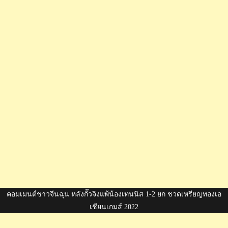
คอมเมนต์ชาวจีนฉุน หลังกั๊วจิงแพ้น้องเทนนิส 1-2 ยก ชวดเหรียญทองเอ
เชียนเกมส์ 2022