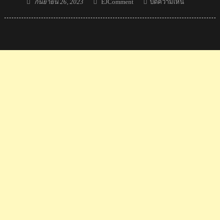
Posted
Author
บน
กันยายน 26, 2023
EJComment
ปิดความเห็น
on
คอม
เมน
ต์
ชาว
จีน
ฉุน
หลัง
กั๊ว
จิง
แพ้
น้อง
เทนนิส
1-
2
ยก
ชวด
เหรียญ
ทอง
เอ