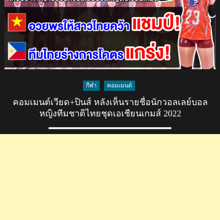
หญิง
เอ
เชีย
น
เกมส์
2022
กีฬา
คอมเมนต์
คอมเมนต์เวียด+ปินส์ หลังเห็นรายชื่อนักวอลเลย์บอล
หญิงทีมชาติไทยชุดเอเชียนเกมส์ 2022