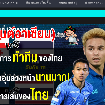
์ถ่ายทอดสด
นิยายและเรื่องสั้น
กฎหมายน่ารู้
บ้านและสวน