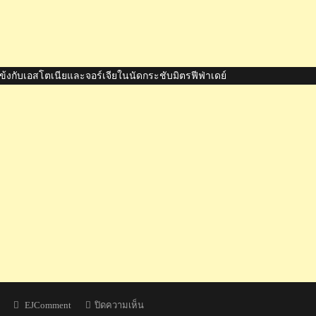
้งกับเอสโตเนียและจอร์เจียในนัดกระชับมิตรฟีฟ่าเดย์
Author
บน
EJComment
ปิดความเห็น