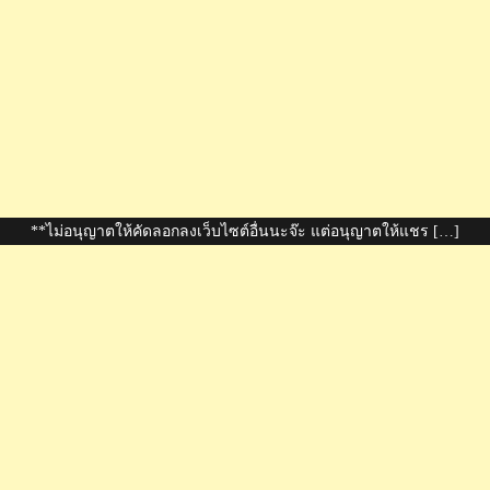
**ไม่อนุญาตให้คัดลอกลงเว็บไซต์อื่นนะจ๊ะ แต่อนุญาตให้แชร […]