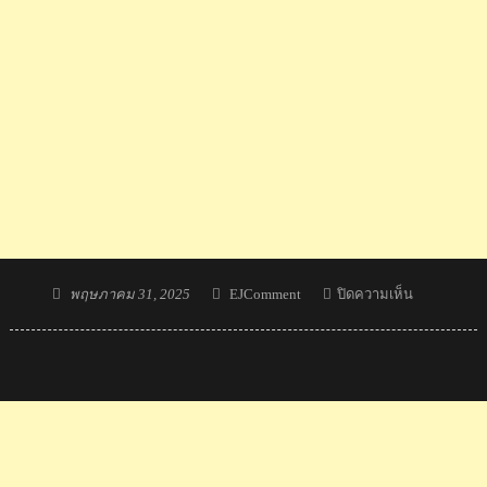
Posted
Author
บน
พฤษภาคม 31, 2025
EJComment
ปิดความเห็น
on
ชาว
มา
เลย์
ยอมรับ
ยัง
ห่าง
ชั้น