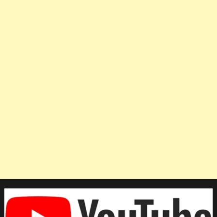
หลัง
วิว
ชนะ
เห
ลียง
จุน
เห่า
ขาดลอย
รอบ
8
ทีม
ศึก
ขน
ไก่
สิงคโปร์
โอเพ่น