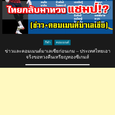
อร์
สนาม
เดียว
กับ
VNL
จัด
ซีเกมส์
กีฬา
คอมเมนต์
ตั้ง
ข่าวและคอมเมนต์มาเลเซียก่อนเกม – ประเทศไทยเอา
เป้า
จริงขอทวงคืนเหรียญทองซีเกมส์
โค่น
ไทย
คว้า
เหรียญ
ทอง
ที่
สนาม
แห่ง
นี้