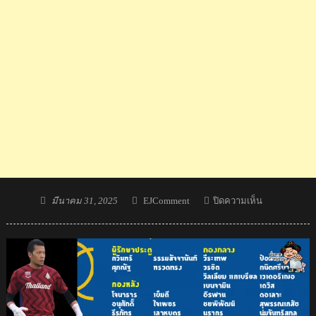
Posted
Author
บน
มีนาคม 31, 2025
EJComment
ปิดความเห็น
on
ชาว
เวียดนาม
ปลื้ม
ไทย
ใช้
อิน
ด