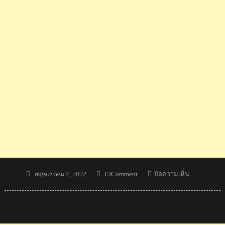
Posted
Author
บน
พฤษภาคม 7, 2022
EJComment
ปิดความเห็น
on
ข่าว
และ
คอม
เมน