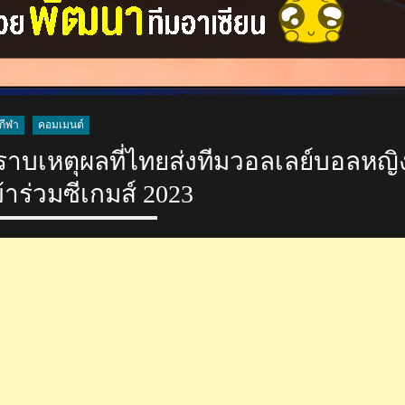
กีฬา
คอมเมนต์
าบเหตุผลที่ไทยส่งทีมวอลเลย์บอลหญิ
้าร่วมซีเกมส์ 2023