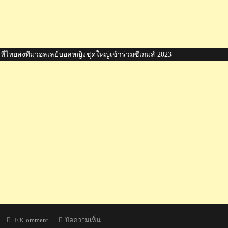
่ไทยส่งทีมวอลเลย์บอลหญิงชุดใหญ่เข้าร่วมซีเกมส์ 2023
Author
บน
EJComment
ปิดความเห็น