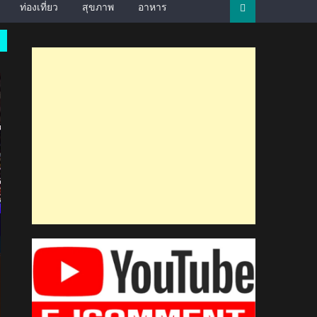
ท่องเที่ยว
สุขภาพ
อาหาร