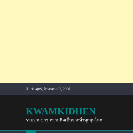
Skip
วันศุกร์, สิงหาคม 07, 2026
to
content
KWAMKIDHEN
รวบรวมข่าว ความคิดเห็นจากทั่วทุกมุมโลก