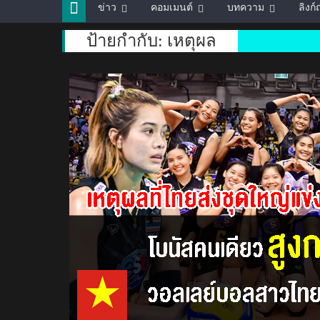
ข่าว
คอมเมนต์
บทความ
ลิงก
ป้ายกำกับ:
เหตุผล