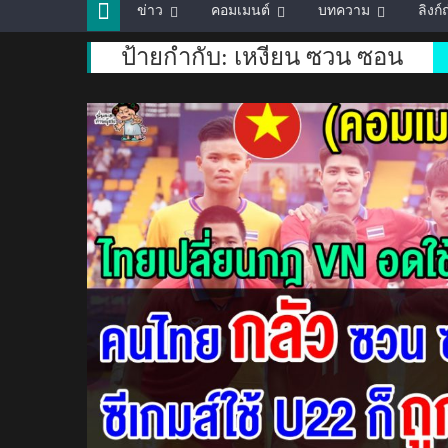
ข่าว
คอมเมนต์
บทความ
ลิงก
ป้ายกำกับ:
เหงียน ซวน ซอน