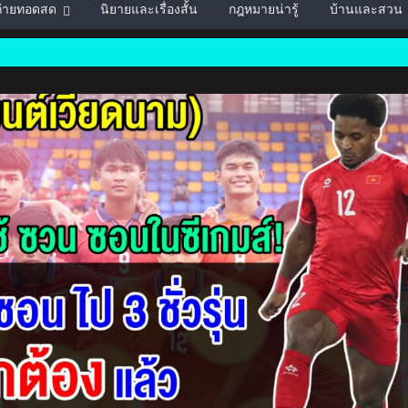
์ถ่ายทอดสด
นิยายและเรื่องสั้น
กฎหมายน่ารู้
บ้านและสวน