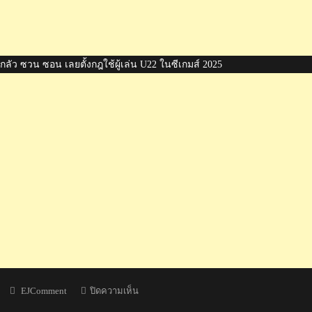
ัว ซวน ซอน เลยตั้งกฎใช้ผู้เล่น U22 ในซีเกมส์ 2025
Author
บน
EJComment
ปิดความเห็น
คอม