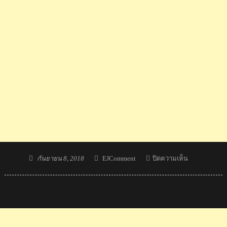
Posted
Author
บน
กันยายน 8, 2018
EJComment
ปิดความเห็น
on
คอม
เมน
ต์
แฟน
วอลเลย์บอล