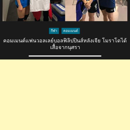
กีฬา
คอมเมนต์
คอมเมนต์แฟนวอลเลย์บอลฟิลิปปินส์หลังเจีย โมราโดได้
เสื้อจากนุศรา