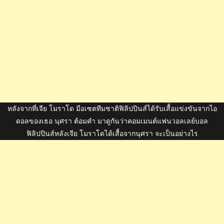
หลังจากที่เจีย โมราโด มือเซตทีมชาติฟิลิปปินส์ได้รับเสื้อแข่งขันจากไอ
ดอลของเธอ นุศรา ต้อมคำ มาดูกันว่าคอมเมนต์แฟนวอลเลย์บอล
ฟิลิปปินส์หลังเจีย โมราโดได้เสื้อจากนุศรา จะเป็นอย่างไร