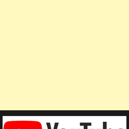
ลูก
หนัง
อาร์เจนติน
เสีย
ชีวิต
ใน
วัย
60
ปี
ด้วย
ภาวะ
หัวใจ
ล้ม
เหลว