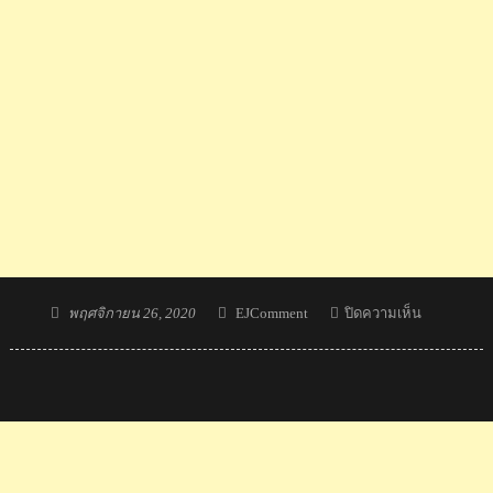
Posted
Author
บน
พฤศจิกายน 26, 2020
EJComment
ปิดความเห็น
on
ดิ
เอ
โก้
มา
รา
โดนา
ตำนาน