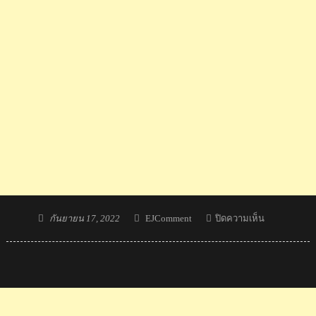
Posted
Author
บน
กันยายน 17, 2022
EJComment
ปิดความเห็น
on
“เด
วิ
สคัพ
ไทย”
ชนะ
โบลิเวีย