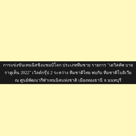
การแข่งขันเทนนิสชิงแชมป์โลก ประเภททีมชาย รายการ “เดวิสคัพ บาย
ราคูเท็น 2022” เวิลด์กรุ๊ป 2 ระหว่าง ทีมชาติไทย พบกับ ทีมชาติโบลิเวีย
ณ ศูนย์พัฒนากีฬาเทนนิสแห่งชาติ เมืองทองธานี จ.นนทบุรี