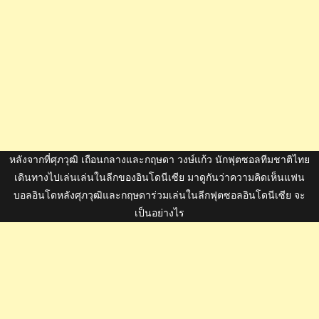
หลังจากที่ศุภวุฒิ เถือนกลางและกฤษดา วงษ์แก้ว นักฟุตซอลทีมชาติไทย
เดินทางไปเล่นเล่นในลีกของอินโดนีเซีย มาดูกันว่าความคิดเห็นแฟน
บอลอินโดหลังศุภวุฒิและกฤษดาร่วมเล่นในลีกฟุตซอลอินโดนีเซีย จะ
เป็นอย่างไร