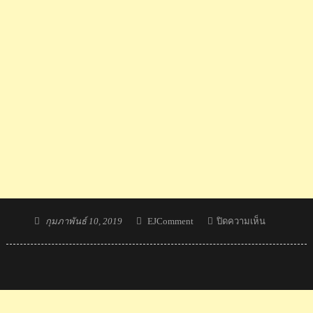
Posted
Author
บน
กุมภาพันธ์ 10, 2019
EJComment
ปิดความเห็น
on
ความ
คิด
เห็น
ชาว
เวียดนาม