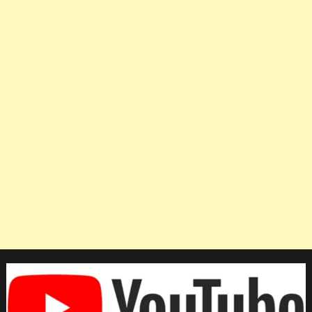
ที่
ประ
เท
ศตุรเคีย