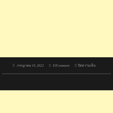
Posted
Author
บน
กรกฎาคม 10, 2022
EJComment
ปิดความเห็น
on
ม.ล.เวฆา
คว้า
แชมป์
โลก
เรือ
ใบ
Optimist
World