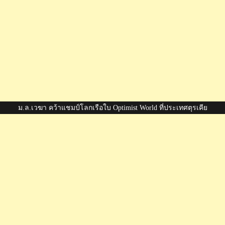
ม.ล.เวฆา คว้าแชมป์โลกเรือใบ Optimist World ที่ประเทศตุรเคีย