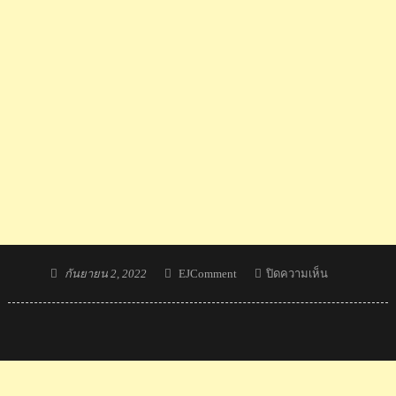
Posted
Author
บน
กันยายน 2, 2022
EJComment
ปิดความเห็น
on
ทัพ
เรือ
ยาว
มังกร
ไทย
ประเดิม