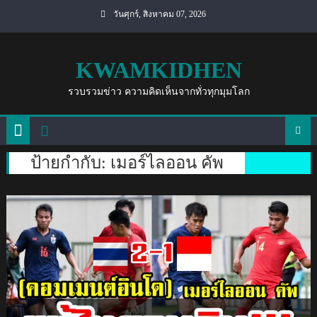
Skip
วันศุกร์, สิงหาคม 07, 2026
to
content
KWAMKIDHEN
รวบรวมข่าว ความคิดเห็นจากทั่วทุกมุมโลก
ป้ายกำกับ:
เมอร์ไลออน คัพ