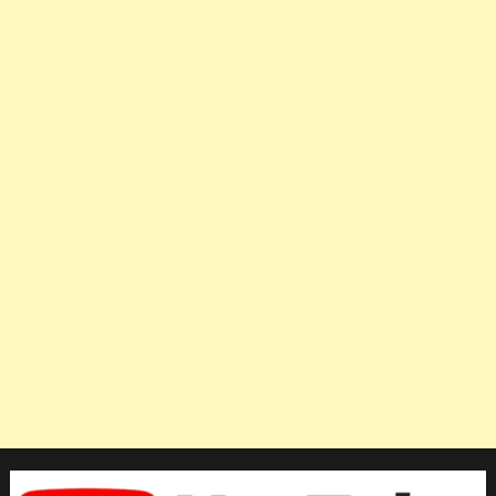
แพ้
ไทย
1-
2
ศึก
เม
อร์
ไลออน
คัพ
2019