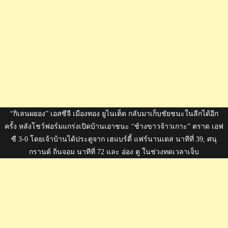
“กิเลนผยอง” เอสซีจี เมืองทอง ยูไนเต็ด กลับมาเก็บชัยชนะในลีกได้อีก
ครั้ง หลังโชว์ฟอร์มแกร่งเปิดบ้านเอาชนะ “ช้างขาวจ้าวเกาะ” ตราด เอฟ
ซี 3-0 โดยเจ้าบ้านได้ประตูจาก เฮแบร์ตี้ แฟร์นานเดส นาทีที่ 39, ศนุ
กรานต์ ถิ่นจอม นาทีที่ 72 และ อ่อง ตู ในช่วงทดเวลาเจ็บ