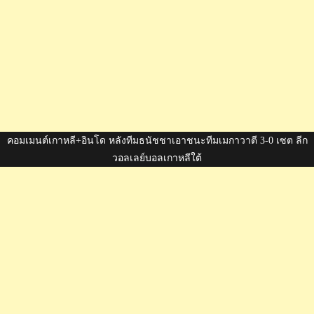
คอมเมนต์เกาหลี+อินโด หลังทีมธนัชชาเอาชนะทีมเมกาวาตี 3-0 เซต ลีก
วอลเลย์บอลเกาหลีใต้