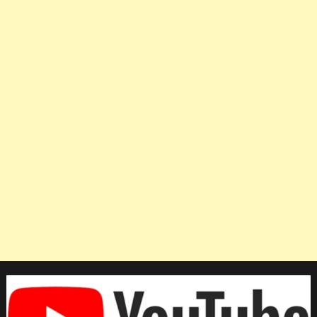
ธนัช
ชา
เอาชนะ
ทีม
เม
กา
วาตี
3-
0
เซต
ลีก
วอลเลย์บอล
เกาหลีใต้