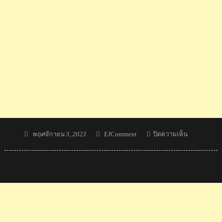
Posted
Author
บน
พฤศจิกายน 3, 2023
EJComment
ปิดความเห็น
on
คอม
เมน
ต์
เกาหลี+อิน
โด
หลัง
ทีม