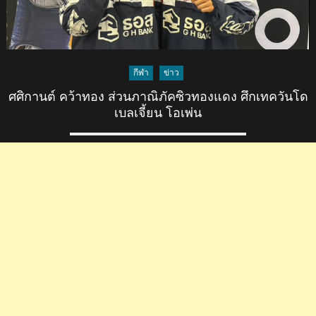
กีฬา
ข่าว
ศศิกานต์ คว้าทอง ส่วนภาณิภัคซิวทองแดง ศึกเทควันโด
เบลเจี้ยน โอเพ่น