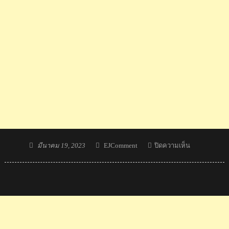
Posted
Author
บน
มีนาคม 19, 2023
EJComment
ปิดความเห็น
on
ศศิ
กานต์
คว้า
ทอง
ส่วน
ภาณิ
ภัค