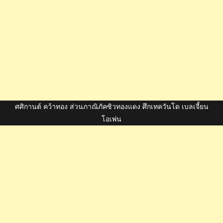
ศศิกานต์ คว้าทอง ส่วนภาณิภัคซิวทองแดง ศึกเทควันโด เบลเจี้ยน
โอเพ่น