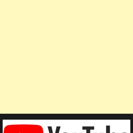
ซิว
ทองแดง
ศึก
เท
ควัน
โด
เบล
เจี้ยน
โอเพ่น