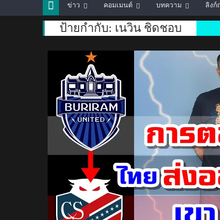
ข่าว
คอมเมนต์
บทความ
ลิงก
ป้ายกำกับ:
เนวิน ชิดชอบ