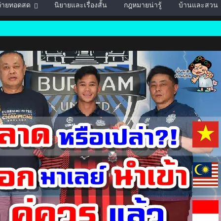
์ถ่ายทอดสด
นิยายและเรื่องสั้น
กฎหมายน่ารู้
บ้านและสวน