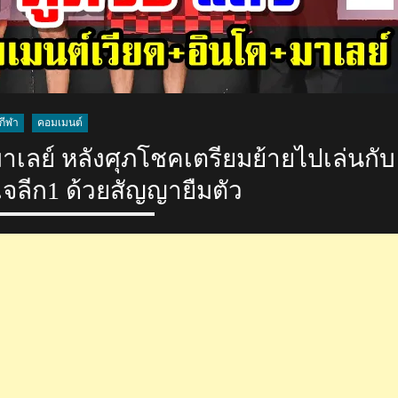
กีฬา
คอมเมนต์
เลย์ หลังศุภโชคเตรียมย้ายไปเล่นกับ
จลีก1 ด้วยสัญญายืมตัว