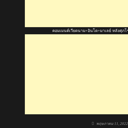
คอมเมนต์เวียดนาม+อินโด+มาเลย์ หลังศุภโช
Posted
พฤษภาคม 11, 2022