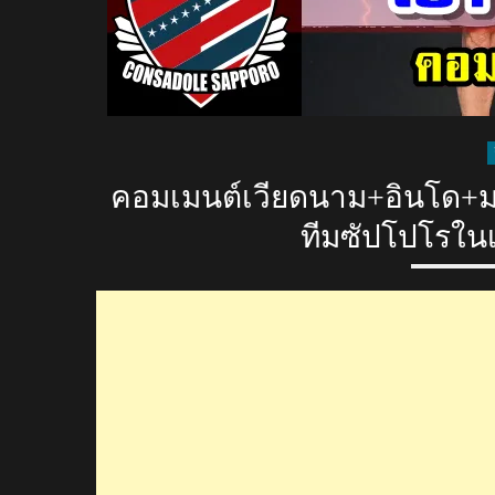
คอมเมนต์เวียดนาม+อินโด+มา
ทีมซัปโปโรในเ