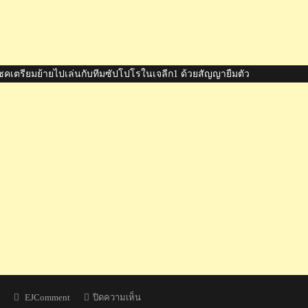
คเตรียมย้ายไปเล่นกับทีมซัปโปโรในเจลีก1 ด้วยสัญญายืมตัว
Author
บน
EJComment
ปิดความเห็น