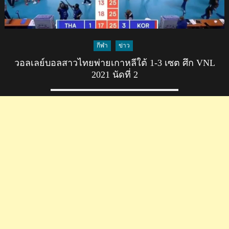
กีฬา
ข่าว
วอลเลย์บอลสาวไทยพ่ายเกาหลีใต้ 1-3 เซต ศึก VNL
2021 นัดที่ 2