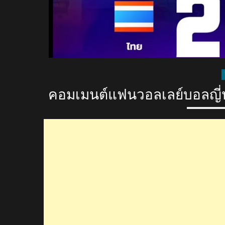
คอมเมนต์แฟนวอลเลย์บอลญี่ปุ