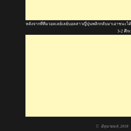
หลังจากที่ทีมวอลเลย์เลย์บอลสาวญี่ปุ่นพลิกกลับมาเอาชนะไ
3-2 ศึก
Posted
มิถุนายน 8, 2018