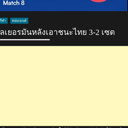
กีฬา
คอมเมนต์
เยอรมันหลังเอาชนะไทย 3-2 เซต