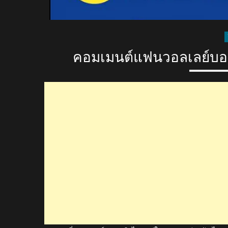
คอมเมนต์แฟนวอลเลย์บอล