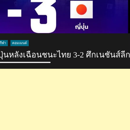
กีฬา
คอมเมนต์
่นหลังเฉือนชนะไทย 3-2 ศึกเนชันส์ลี