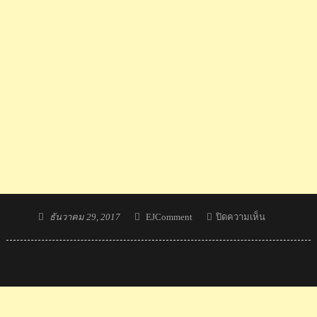
Posted
Author
บน
ธันวาคม 29, 2017
EJComment
ปิดความเห็น
on
คอม
เมน
ต์
ชาว
ไต้หวัน
พูด