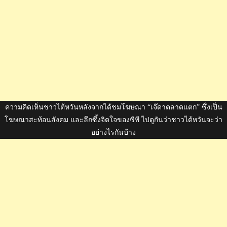
ความคิดเห็นชาวไต้หวันหลังจากได้ชมโฆษณา “เจ๊ดาตลาดแตก” ซึ่งเป็น
โฆษณาสะท้อนสังคม และลึกซึ้งจิตใจของซีพี ไปดูกันว่าชาวไต้หวันจะว่า
อย่างไรกันบ้าง