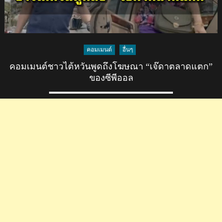
คอมเมนต์
อื่นๆ
คอมเมนต์ชาวไต้หวันพูดถึงโฆษณา “เจ๊ดาตลาดแตก”
ของซีพีออล