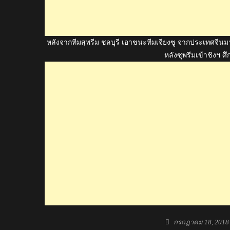
หลังจากทีมสุพรีม ชลบุรี เอาชนะทีมเจียงซู จากประเทศจ
หลังซุพรีมเข้าชิงฯ 
Posted
กรกฎาคม 18, 2018