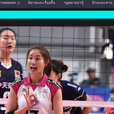
์ถ่ายทอดสด
นิยายและเรื่องสั้น
กฎหมายน่ารู้
บ้านและสวน