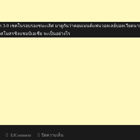
ีนมา 3-0 เซตในรอบรองชนะเลิศ มาดูกันว่าคอมเมนต์แฟนวอลเลย์บอลเวียดนา
ศึกสโมสรชิงแชมป์เอเชีย จะเป็นอย่างไร
Author
บน
EJComment
ปิดความเห็น