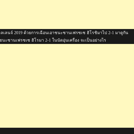
 ชาลเลนจ์ 2019 ด้วยการเฉือนเอาชนะซานเฟรซเซ ฮิโรชิมาไป 2-1 มาดูกัน
อาชนะซานเฟรซเซ ฮิโรมา 2-1 ในนัดอุ่นเครื่อง จะเป็นอย่างไร