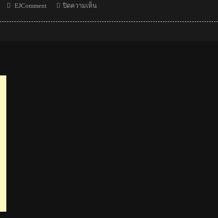
Author
บน
EJComment
ปิดความเห็น
Comment
ชาว
ญี่ปุ่น
หลัง
ชลบุรี
เอฟ
ซี
เอา
ชนะ
ซาน
เฟรซ
เซ
ฮิ
โรมา
2-
1
ใน
นัด
อุ่น