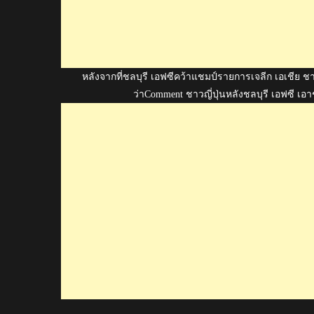
หลังจากที่ชลบุรี เอฟซีคว้าแชมป์รายการเจลีก เอเชีย
ว่าComment ชาวญี่ปุ่นหลังชลบุรี เอฟซี เ