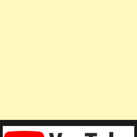
เห็น
สาว
ไทย
ได้
รับ
เงิน
รางวัล
คนละ
400
ล้าน
ดอง
หลัง
จาก
คว้า
แชมป์
เอเชีย
2023