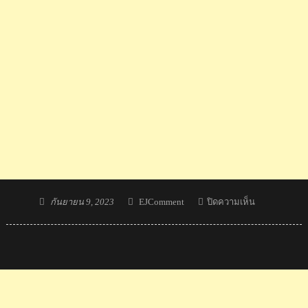
Posted
Author
บน
กันยายน 9, 2023
EJComment
ปิดความเห็น
on
คอม
เมน
ต์
เวียดนาม
ตัดพ้อ
หลัง