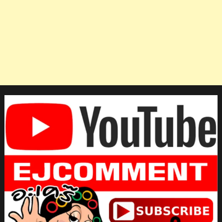
เต
อร์ส
มาเลเซีย
ซู
เปอร์
100
2023