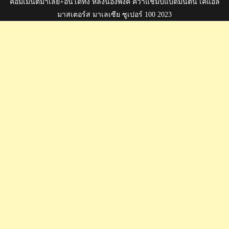
คอมเมนต์มาเลย์+อินโดทึ่ง หลังน้องพิงค์ คว้าแชมป์แบดมินตัน เคแอล
มาสเตอร์ส มาเลเซีย ซูเปอร์ 100 2023