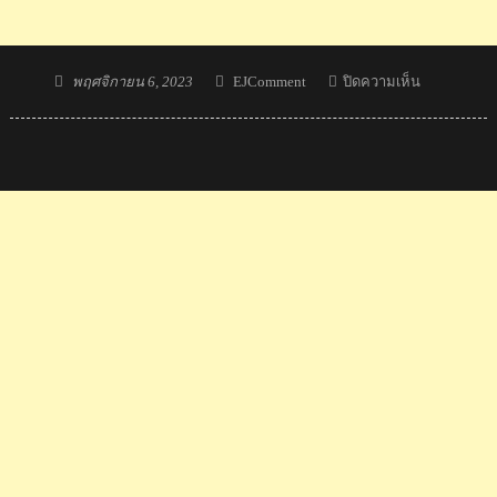
Posted
Author
บน
พฤศจิกายน 6, 2023
EJComment
ปิดความเห็น
on
คอม
เมน
ต์
มา
เลย์+อิน
โด
ทึ่ง
หลัง
น้อง
พิงค์
คว้า
แชมป์
แบดมินตัน
เค
แอล
มาส