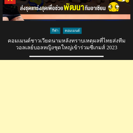
กีฬา
คอมเมนต์
คอมเมนต์ชาวเวียดนามหลังทราบเหตุผลที่ไทยส่งทีม
วอลเลย์บอลหญิงชุดใหญ่เข้าร่วมซีเกมส์ 2023