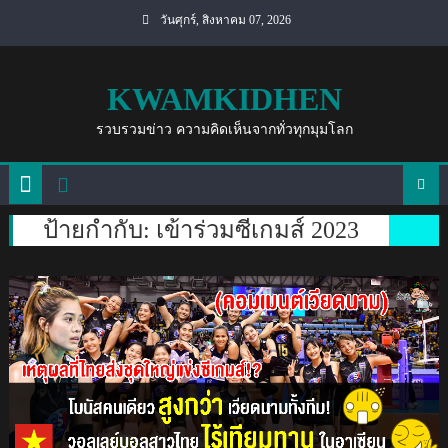
Skip
วันศุกร์, สิงหาคม 07, 2026
to
content
KWAMKIDHEN
รวบรวมข่าว ความคิดเห็นจากทั่วทุกมุมโลก
ป้ายกำกับ:
เข้าร่วมซีเกมส์ 2023