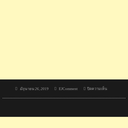
Posted
Author
บน
มิถุนายน 26, 2019
EJComment
ปิดความเห็น
on
คอม
เมน
ต์
ชาว
ต่าง
ชาติ