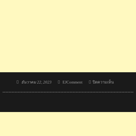
Posted
Author
บน
ธันวาคม 22, 2023
EJComment
ปิดความเห็น
on
คอม
เมน
ต์
ชาว
เกาหลีใต้
ชื่นชม
วิภาวี