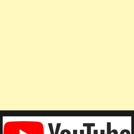
หลัง
ช่วย
ฮุน
ได
เอาชนะ
ฮึ
งกุก
ของ
คิม
3-
1
เซต