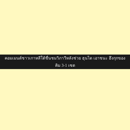
คอมเมนต์ชาวเกาหลีใต้ชื่นชมวิภาวีหลังช่วย ฮุนได เอาชนะ ฮึงกุกของ
คิม 3-1 เซต