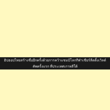
ฮิปฮอปไทยสร้างชื่ออีกครั้งด้วยการคว้าแชมป์โลกกีฬาเชียร์ลีดดิ้งเวิลด์
คัพครั้งแรก ที่ประเทศเกาหลีใต้