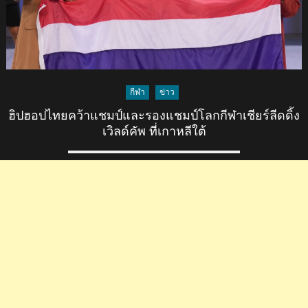
กีฬา
ข่าว
ฮิปฮอปไทยคว้าแชมป์และรองแชมป์โลกกีฬาเชียร์ลีดดิ้ง
เวิลด์คัพ ที่เกาหลีใต้