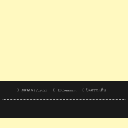
Posted
Author
บน
ตุลาคม 12, 2023
EJComment
ปิดความเห็น
on
ฮิปฮอป
ไทย
คว้า
แชมป์
และ