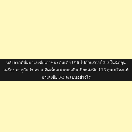
หลังจากที่ทีมมาเลเซียเอาชนะอินเดีย U16 ไปด้วยสกอร์ 3-0 ในนัดอุ่น
เครื่อง มาดูกันว่า ความคิดเห็นแฟนบอลอินเดียหลังทีม U16 อุ่นเครื่องแพ้
มาเลเซีย 0-3 จะเป็นอย่างไร