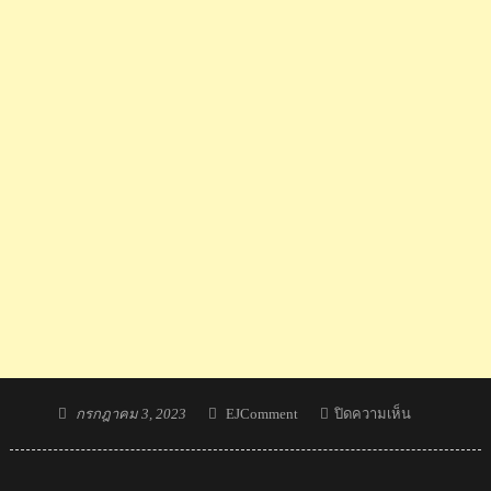
Posted
Author
บน
กรกฎาคม 3, 2023
EJComment
ปิดความเห็น
on
คอม
เมน
ต์