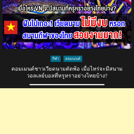
อิน
ด
อร์
สนาม
เดียว
กับ
VNL
จัด
ซีเกมส์
กีฬา
คอมเมนต์
ตั้ง
คอมเมนต์ชาวเวียดนามตัดพ้อ เมื่อไหร่จะมีสนาม
เป้า
วอลเลย์บอลที่หรูหราอย่างไทยบ้าง?
โค่น
ไทย
คว้า
เหรียญ
ทอง
ที่
สนาม
แห่ง
นี้