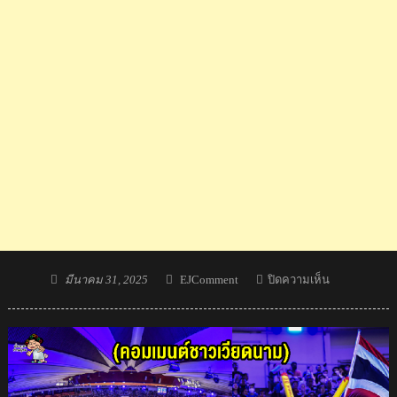
Posted
Author
บน
มีนาคม 31, 2025
EJComment
ปิดความเห็น
on
ชาว
เวียดนาม
ปลื้ม
ไทย
ใช้