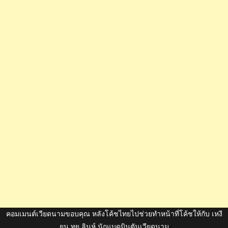
คอมเมนต์เวียดนามขอบคุณ หลังโค้ชไทยไปช่วยทำหน้าที่โค้ชให้กับ เหงี
ยน ทุย ลินห์ นักแบดมินตันเวียดนาม