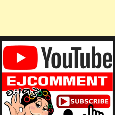
ทุย
ลิ
นห์
นัก
แบดมินตัน
เวียดนาม