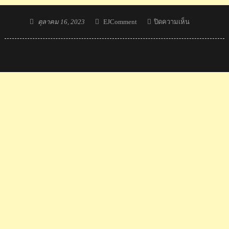
Posted
Author
บน
ตุลาคม 16, 2023
EJComment
ปิดความเห็น
on
คอม
เมน
ต์
เวียดนาม
ขอบคุณ
หลัง
โค้ช
ไทย
ไป
ช่วย
ทำ
หน้าที่
โค้ช
ให้
กับ
เหงี
ยน