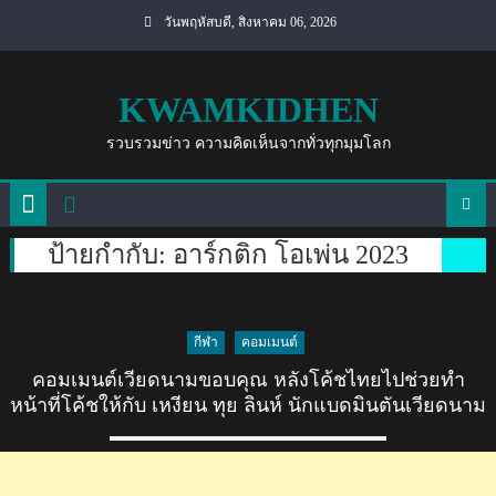
Skip
วันพฤหัสบดี, สิงหาคม 06, 2026
to
content
KWAMKIDHEN
รวบรวมข่าว ความคิดเห็นจากทั่วทุกมุมโลก
ป้ายกำกับ:
อาร์กติก โอเพ่น 2023
กีฬา
คอมเมนต์
คอมเมนต์เวียดนามขอบคุณ หลังโค้ชไทยไปช่วยทำ
หน้าที่โค้ชให้กับ เหงียน ทุย ลินห์ นักแบดมินตันเวียดนาม