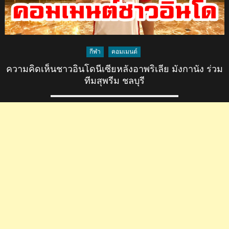
กีฬา
คอมเมนต์
ความคิดเห็นชาวอินโดนีเซียหลังอาพริเลีย มังกานัง ร่วม
ทีมสุพรีม ชลบุรี