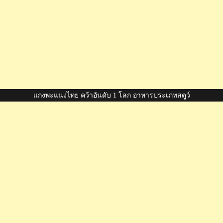
แกงพะแนงไทย คว้าอันดับ 1 โลก อาหารประเภทสตูว์