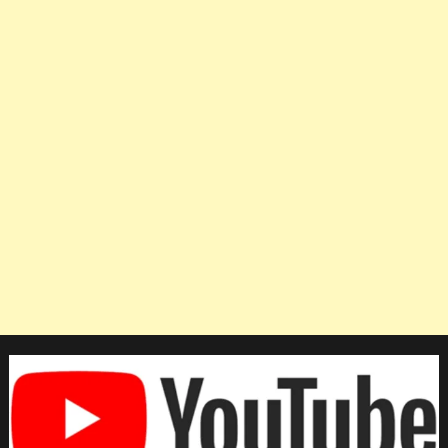
เภท
สตู
ว์